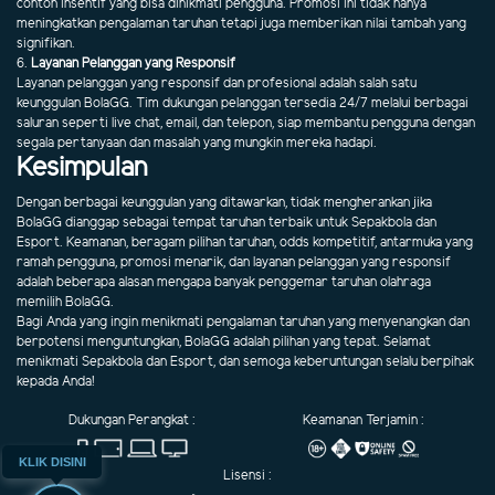
contoh insentif yang bisa dinikmati pengguna. Promosi ini tidak hanya
meningkatkan pengalaman taruhan tetapi juga memberikan nilai tambah yang
signifikan.
6.
Layanan Pelanggan yang Responsif
Layanan pelanggan yang responsif dan profesional adalah salah satu
keunggulan BolaGG. Tim dukungan pelanggan tersedia 24/7 melalui berbagai
saluran seperti live chat, email, dan telepon, siap membantu pengguna dengan
segala pertanyaan dan masalah yang mungkin mereka hadapi.
Kesimpulan
Dengan berbagai keunggulan yang ditawarkan, tidak mengherankan jika
BolaGG dianggap sebagai tempat taruhan terbaik untuk Sepakbola dan
Esport. Keamanan, beragam pilihan taruhan, odds kompetitif, antarmuka yang
ramah pengguna, promosi menarik, dan layanan pelanggan yang responsif
adalah beberapa alasan mengapa banyak penggemar taruhan olahraga
memilih BolaGG.
Bagi Anda yang ingin menikmati pengalaman taruhan yang menyenangkan dan
berpotensi menguntungkan, BolaGG adalah pilihan yang tepat. Selamat
menikmati Sepakbola dan Esport, dan semoga keberuntungan selalu berpihak
kepada Anda!
Dukungan Perangkat :
Keamanan Terjamin :
KLIK DISINI
Lisensi :