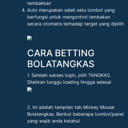
tembakkan
Auto merupakan salah satu tombol yang
berfungsi untuk mengontrol tembakan
secara otomatis terhadap target yang dipilih
CARA BETTING
BOLATANGKAS
1. Setelah sukses login, pilih TANGKAS.
Silahkan tunggu loading hingga selesai
2. Ini adalah tampilan tab Mickey Mouse
Bolatangkas. Berikut beberapa tombol/panel
yang wajib anda ketahui