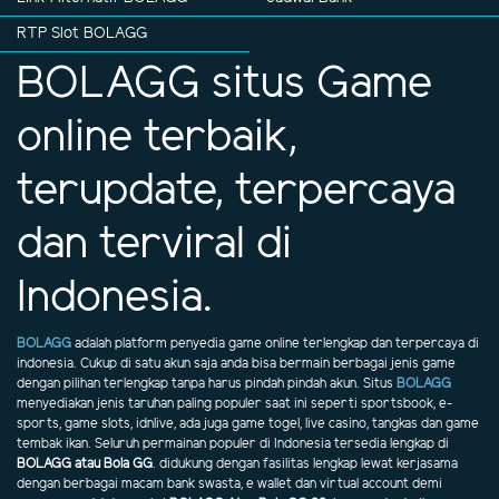
RTP Slot BOLAGG
BOLAGG situs Game
online terbaik,
terupdate, terpercaya
dan terviral di
Indonesia.
BOLAGG
adalah platform penyedia game online terlengkap dan terpercaya di
indonesia. Cukup di satu akun saja anda bisa bermain berbagai jenis game
dengan pilihan terlengkap tanpa harus pindah pindah akun. Situs
BOLAGG
menyediakan jenis taruhan paling populer saat ini seperti sportsbook, e-
sports, game slots, idnlive, ada juga game togel, live casino, tangkas dan game
tembak ikan. Seluruh permainan populer di Indonesia tersedia lengkap di
BOLAGG atau Bola GG
. didukung dengan fasilitas lengkap lewat kerjasama
dengan berbagai macam bank swasta, e wallet dan virtual account demi