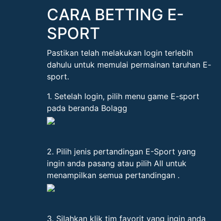
CARA BETTING E-
SPORT
Pastikan telah melakukan login terlebih
dahulu untuk memulai permainan taruhan E-
sport.
1. Setelah login, pilih menu game E-sport
pada beranda Bolagg
2. Pilih jenis pertandingan E-Sport yang
ingin anda pasang atau pilih All untuk
menampilkan semua pertandingan .
3. Silahkan klik tim favorit yang ingin anda