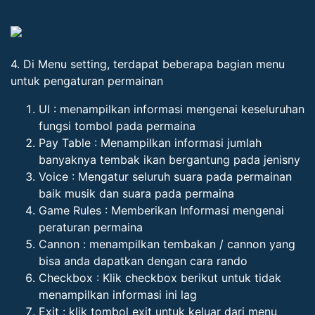
4. Di Menu setting, terdapat beberapa bagian menu
untuk pengaturan permainan
UI : menampilkan informasi mengenai keseluruhan
fungsi tombol pada permaina
Pay Table : Menampilkan informasi jumlah
banyaknya tembak ikan bergantung pada jenisny
Voice : Mengatur seluruh suara pada permainan
baik musik dan suara pada permaina
Game Rules : Memberikan Informasi mengenai
peraturan permaina
Cannon : menampilkan tembakan / cannon yang
bisa anda dapatkan dengan cara rando
Checkbox : Klik checkbox berikut untuk tidak
menampilkan informasi ini lag
Exit : klik tombol exit untuk keluar dari menu