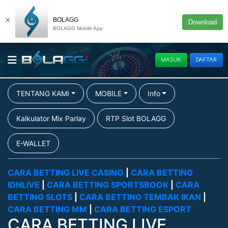
×
BOLAGG
Download
BOLAGG Mobile App
MASUK
DAFTAR
TENTANG KAMI
MOBILE
Info
Kalkulator Mix Parlay
RTP Slot BOLAGG
E-WALLET
CARA BETTING LIVE CASINO
|
CARA BETTING
IDNLIVE
|
CARA BETTING SPORTSBOOK
|
CARA
BETTING SLOTS
|
CARA BETTING TEMBAK IKAN
|
CARA BETTING MM
|
CARA BETTING ESPORT
CARA BETTING LIVE