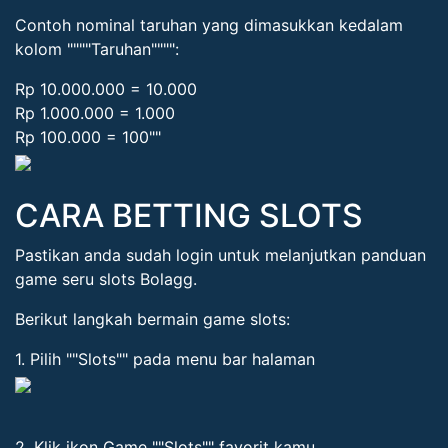
Contoh nominal taruhan yang dimasukkan kedalam
kolom """"Taruhan"""":
Rp 10.000.000 = 10.000
Rp 1.000.000 = 1.000
Rp 100.000 = 100""
CARA BETTING SLOTS
Pastikan anda sudah login untuk melanjutkan panduan
game seru slots Bolagg.
Berikut langkah bermain game slots:
1. Pilih ""Slots"" pada menu bar halaman
2. Klik ikon Game ""Slots"" favorit kamu