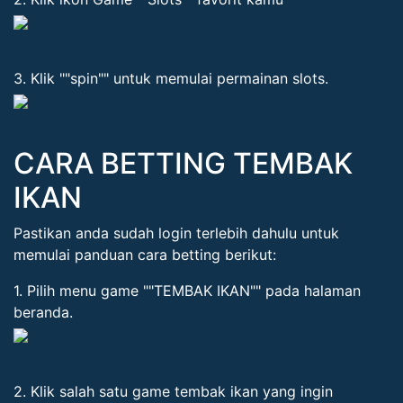
3. Klik ""spin"" untuk memulai permainan slots.
CARA BETTING TEMBAK
IKAN
Pastikan anda sudah login terlebih dahulu untuk
memulai panduan cara betting berikut:
1. Pilih menu game ""TEMBAK IKAN"" pada halaman
beranda.
2. Klik salah satu game tembak ikan yang ingin