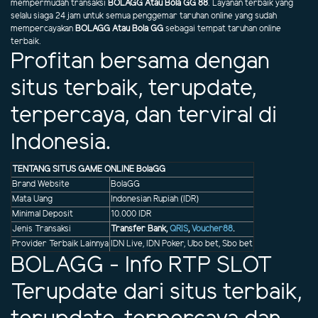
mempermudah transaksi
BOLAGG Atau Bola GG 88
. Layanan terbaik yang
selalu siaga 24 jam untuk semua penggemar taruhan online yang sudah
mempercayakan
BOLAGG Atau Bola GG
sebagai tempat taruhan online
terbaik.
Profitan bersama dengan
situs terbaik, terupdate,
terpercaya, dan terviral di
Indonesia.
TENTANG SITUS GAME ONLINE BolaGG
Brand Website
BolaGG
Mata Uang
Indonesian Rupiah (IDR)
Minimal Deposit
10.000 IDR
Jenis Transaksi
Transfer Bank,
QRIS
,
Voucher88
.
Provider Terbaik Lainnya
IDN Live, IDN Poker, Ubo bet, Sbo bet
BOLAGG - Info RTP SLOT
Terupdate dari situs terbaik,