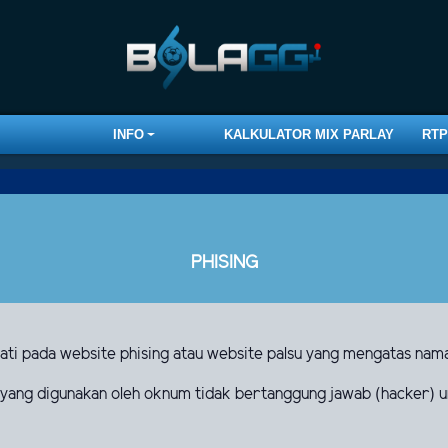
INFO
KALKULATOR MIX PARLAY
RTP
PHISING
ti pada website phising atau website palsu yang mengatas nam
u yang digunakan oleh oknum tidak bertanggung jawab (hacker)