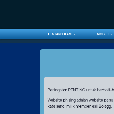
TENTANG KAMI
MOBILE
Peringatan PENTING untuk berhati-ha
Website phising adalah website pals
kata sandi milik member asli Bolagg.