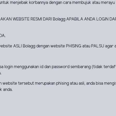
 untuk menjebak korbannya dengan cara membujuk atau merayu 
N WEBSITE RESMI DARI Bolagg APABILA ANDA LOGIN DARI
DA.
bsite ASLI Bolagg dengan website PHISING atau PALSU agar an
isa login menggunakan id dan password sembarang (tidak terdaft
.
n website tersebut merupakan phising atau asli, anda bisa mengi
k anda.