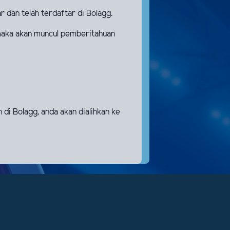
 dan telah terdaftar di Bolagg.
maka akan muncul pemberitahuan
 di Bolagg, anda akan dialihkan ke