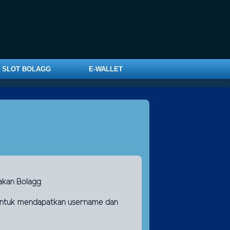
 SLOT BOLAGG
E-WALLET
akan Bolagg
 untuk mendapatkan username dan